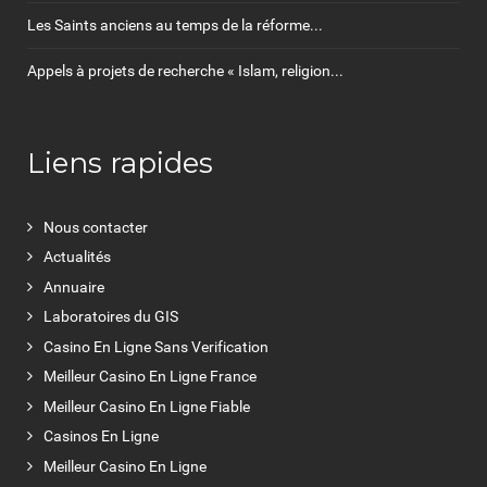
Les Saints anciens au temps de la réforme...
Appels à projets de recherche « Islam, religion...
Liens rapides
Nous contacter
Actualités
Annuaire
Laboratoires du GIS
Casino En Ligne Sans Verification
Meilleur Casino En Ligne France
Meilleur Casino En Ligne Fiable
Casinos En Ligne
Meilleur Casino En Ligne