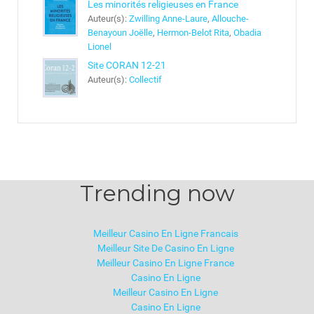
Les minorités religieuses en France
Auteur(s):
Zwilling Anne-Laure
,
Allouche-
Benayoun Joëlle
,
Hermon-Belot Rita
,
Obadia
Lionel
Site CORAN 12-21
Auteur(s):
Collectif
Trending now
Meilleur Casino En Ligne Francais
Meilleur Site De Casino En Ligne
Meilleur Casino En Ligne France
Casino En Ligne
Meilleur Casino En Ligne
Casino En Ligne