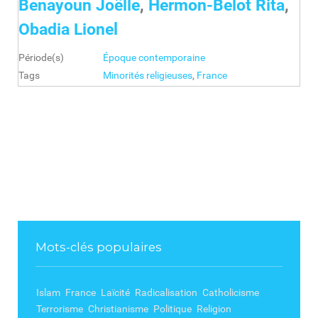
Benayoun Joëlle
,
Hermon-Belot Rita
,
Obadia Lionel
Période(s)
Époque contemporaine
Tags
Minorités religieuses
,
France
Mots-clés populaires
Islam
France
Laïcité
Radicalisation
Catholicisme
Terrorisme
Christianisme
Politique
Religion