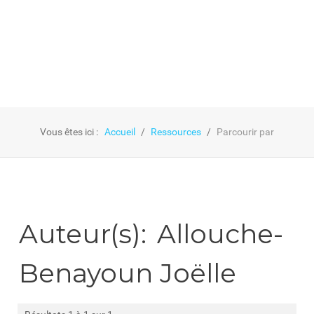
Vous êtes ici :
Accueil
Ressources
Parcourir par
Auteur(s):
Allouche-
Benayoun Joëlle