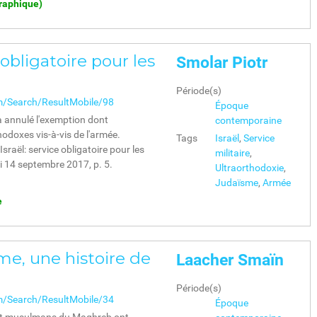
graphique)
e obligatoire pour les
Smolar Piotr
Période(s)
m/Search/ResultMobile/98
Époque
 annulé l'exemption dont
contemporaine
hodoxes vis-à-vis de l'armée.
Tags
Israël
,
Service
Israël: service obligatoire pour les
militaire
,
di 14 septembre 2017, p. 5.
Ultraorthodoxie
,
Judaïsme
,
Armée
e
me, une histoire de
Laacher Smaïn
Période(s)
m/Search/ResultMobile/34
Époque