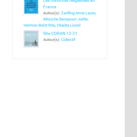
Les minorités religieuses en
France
Auteur(s):
Zwilling Anne-Laure
,
Allouche-Benayoun Joëlle
,
Hermon-Belot Rita
,
Obadia Lionel
Site CORAN 12-21
Auteur(s):
Collectif