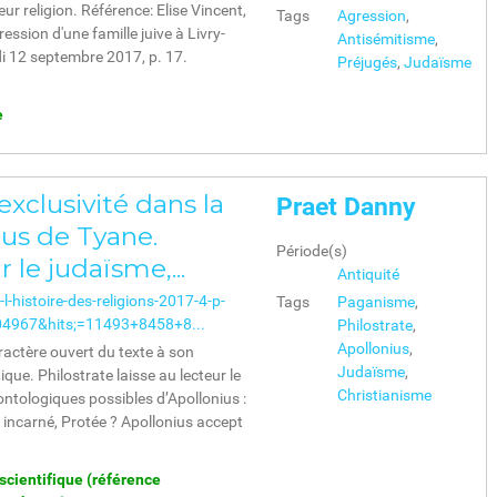
ur religion. Référence: Elise Vincent,
Tags
Agression
,
ession d'une famille juive à Livry-
Antisémitisme
,
i 12 septembre 2017, p. 17.
Préjugés
,
Judaïsme
e
 exclusivité dans la
Praet Danny
ius de Tyane.
Période(s)
r le judaïsme,...
Antiquité
l-histoire-des-religions-2017-4-p-
Tags
Paganisme
,
4967&hits;=11493+8458+8...
Philostrate
,
Apollonius
,
ractère ouvert du texte à son
Judaïsme
,
ique. Philostrate laisse au lecteur le
Christianisme
 ontologiques possibles d’Apollonius :
 incarné, Protée ? Apollonius accept
 scientifique (référence