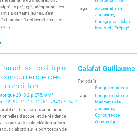
 et musulmans du Maghreb ont
contemporaine
algré un préjugé judéophobe bien
Tags
Antisémitisme
,
nsmis à certains jeunes, s'est
Judaïsme
,
ïn Laacher, "L'antisémitisme, une
Immigration
,
Islam
,
 Mon
...
Maghreb
,
Préjugé
e
 franchise: politique
Calafat Guillaume
 concurrence des
Période(s)
 condition ...
Époque moderne
storique-2018-2-p-275.htm?
Tags
Epoque moderne
,
ts;=12052+11511+11265+7340+7074+6...
Méditerranée
,
Judaïsme
,
aratif s’intéresse aux conditions
Concurrence
utionnelles d’accueil et de résidence
économique
villes portuaires de Méditerranée à
 tout d’abord sur le port toscan de