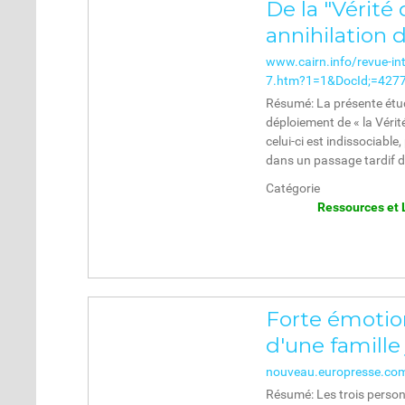
De la "Vérité d
annihilation 
www.cairn.info/revue-int
7.htm?1=1&DocId;=4277
Résumé: La présente étud
déploiement de « la Vérité
celui-ci est indissociable,
dans un passage tardif d
Catégorie
Ressources et 
Forte émotion
d'une famille
nouveau.europresse.co
Résumé: Les trois person