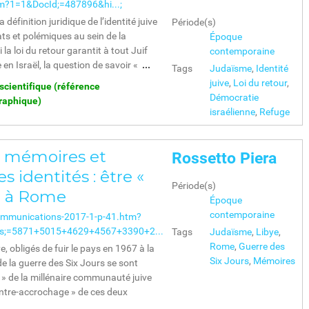
tm?1=1&DocId;=487896&hi...;
définition juridique de l’identité juive
Période(s)
ts et polémiques au sein de la
Époque
 la loi du retour garantit à tout Juif
contemporaine
 en Israël, la question de savoir «
...
Tags
Judaïsme
,
Identité
juive
,
Loi du retour
,
 scientifique (référence
Démocratie
graphique)
israélienne
,
Refuge
s mémoires et
Rossetto Piera
s identités : être «
Période(s)
 » à Rome
Époque
contemporaine
ommunications-2017-1-p-41.htm?
ts;=5871+5015+4629+4567+3390+2...
Tags
Judaïsme
,
Libye
,
Rome
,
Guerre des
, obligés de fuir le pays en 1967 à la
Six Jours
,
Mémoires
e la guerre des Six Jours se sont
e » de la millénaire communauté juive
ntre-accrochage » de ces deux