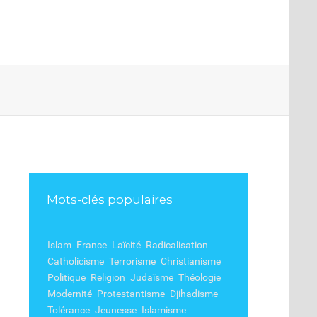
Mots-clés populaires
Islam
France
Laïcité
Radicalisation
Catholicisme
Terrorisme
Christianisme
Politique
Religion
Judaïsme
Théologie
Modernité
Protestantisme
Djihadisme
Tolérance
Jeunesse
Islamisme