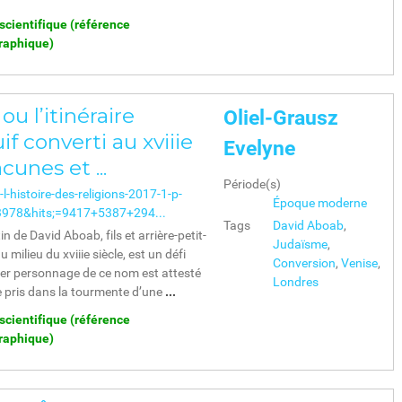
 scientifique (référence
graphique)
u l’itinéraire
Oliel-Grausz
if converti au xviiie
Evelyne
cunes et ...
Période(s)
l-histoire-des-religions-2017-1-p-
Époque moderne
978&hits;=9417+5387+294...
Tags
David Aboab
,
n de David Aboab, fils et arrière-petit-
Judaïsme
,
u milieu du xviiie siècle, est un défi
Conversion
,
Venise
,
mier personnage de ce nom est attesté
Londres
e pris dans la tourmente d’une
...
 scientifique (référence
graphique)