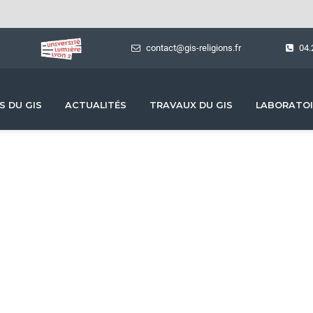
contact@gis-religions.fr
04.
S DU GIS
ACTUALITÉS
TRAVAUX DU GIS
LABORATOI
Ressources