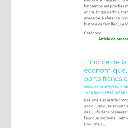
Résumé: Immigrés juifs
longtemps été proches m
ancré. Et qui parfois, tra
exacerbé. Référence: Sma
histoire de famille?", Le
Catégorie
Article de press
L'indice de la
économique,
ports francs et
www.cairn.info/revue-hi
1=1&DocId;=512106&hi
Résumé: Cet article comp
socio-juridiques et instit
des Juifs dans plusieurs 
l’époque moderne. Centré
Livourne, i
...