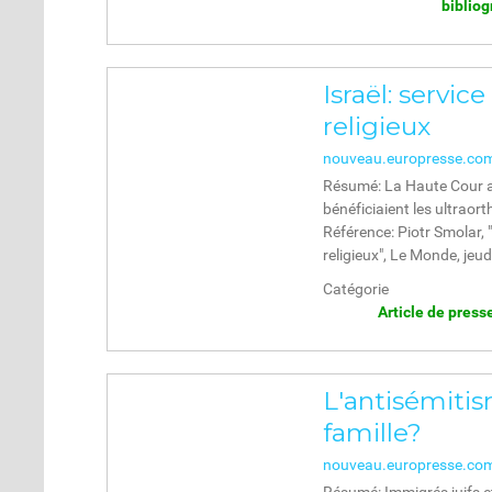
biblio
Israël: servic
religieux
nouveau.europresse.co
Résumé: La Haute Cour a
bénéficiaient les ultraort
Référence: Piotr Smolar, "
religieux", Le Monde, jeu
Catégorie
Article de press
L'antisémitis
famille?
nouveau.europresse.co