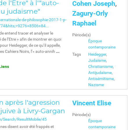
e l'Être" à l'"auto-
Cohen Joseph
,
du judaïsme"
Zagury-Orly
ernationale-de-philosophie-2017-1-p-
Raphael
74&hits;=9276+8506+84...
e entend tracer et analyser le
Période(s)
 de l’Etre » afin de montrer en quoi
Époque
 pour Heidegger, de ce qu’il appelle,
contemporaine
es Cahiers Noirs, l’« auto-annih
...
Tags
Heidegger
,
Judaïsme
,
Liens
Christianisme
,
Antijudaïsme
,
Antisémitisme
,
Nazisme
 après l'agression
Vincent Elise
 juive à Livry-Gargan
Période(s)
m/Search/ResultMobile/45
Époque
nes disent avoir été frappés et
contemporaine