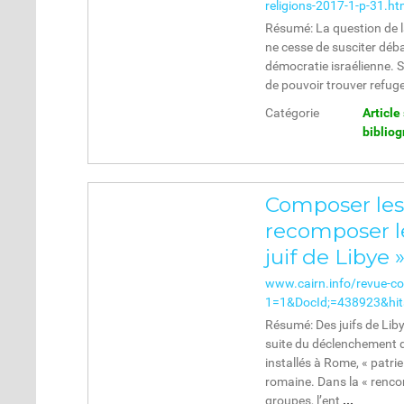
religions-2017-1-p-31.h
Résumé: La question de la 
ne cesse de susciter déba
démocratie israélienne. Si
de pouvoir trouver refuge
Catégorie
Article
biblio
Composer le
recomposer le
juif de Libye
www.cairn.info/revue-c
1=1&DocId;=438923&hi
Résumé: Des juifs de Libye
suite du déclenchement d
installés à Rome, « patri
romaine. Dans la « renco
groupes, l’ent
...