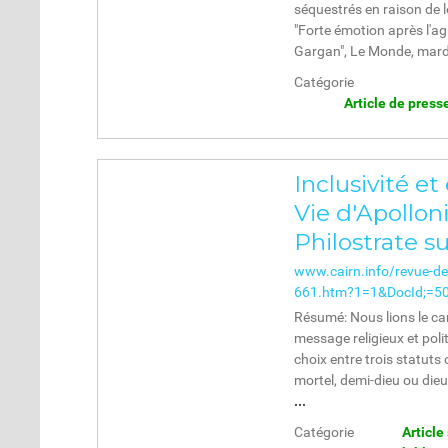
séquestrés en raison de le
"Forte émotion après l'agr
Gargan", Le Monde, mard
Catégorie
Article de press
Inclusivité et
Vie d'Apollon
Philostrate su
www.cairn.info/revue-de-
661.htm?1=1&DocId;=50
Résumé: Nous lions le ca
message religieux et polit
choix entre trois statuts
mortel, demi-dieu ou dieu
...
Catégorie
Article