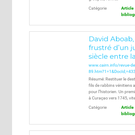
Catégorie
Article
biblio
David Aboab, o
frustré d’un ju
siècle entre la
www.cairn.info/revue-de-
89.htm?1=1&DocId;=433
Résumé: Restituer le desti
fils de rabbins vénitiens a
pour l’historien. Un pre
à Curaçao vers 1745, vit
Catégorie
Article
biblio