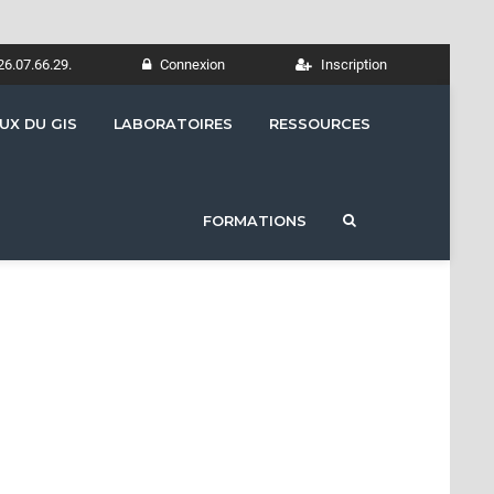
26.07.66.29.
Connexion
Inscription
UX DU GIS
LABORATOIRES
RESSOURCES
FORMATIONS