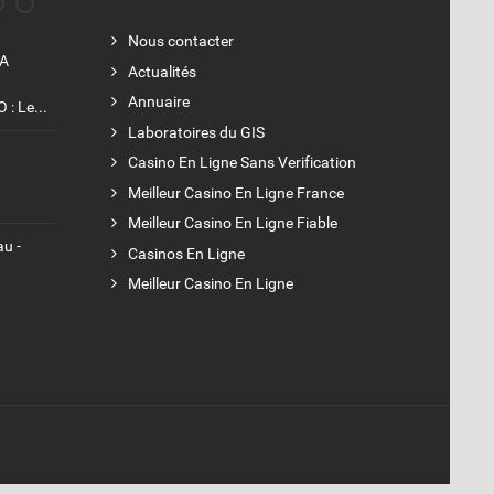
Nous contacter
IA
Actualités
Annuaire
: Le...
Laboratoires du GIS
Casino En Ligne Sans Verification
Meilleur Casino En Ligne France
Meilleur Casino En Ligne Fiable
au -
Casinos En Ligne
Meilleur Casino En Ligne