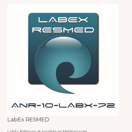
LabEx RESMED
LabEx Religions et sociétés en Méditerranée