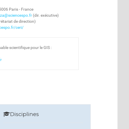
5006 Paris - France
za@sciencespo.fr
(dir. exécutive)
étariat de direction)
espo.fr/ceri/
able scientifique pour le GIS :
r
Disciplines