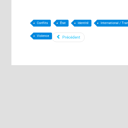
Conflits
État
Identité
International / Tra
Violence
Précédent