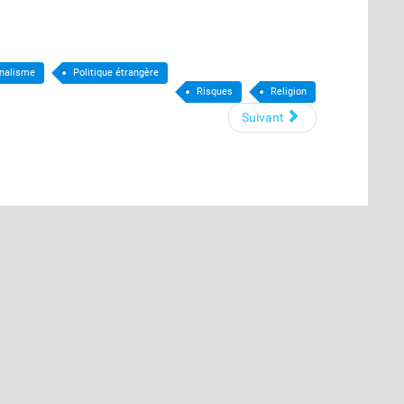
TAGS:
,
,
,
,
,
,
,
,
,
,
,
nalisme
Politique étrangère
Risques
Religion
Suivant