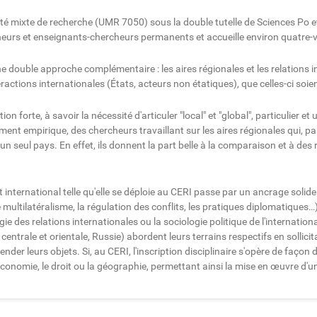
té mixte de recherche (UMR 7050) sous la double tutelle de Sciences Po et
cheurs et enseignants-chercheurs permanents et accueille environ quatre-
e double approche complémentaire : les aires régionales et les relations 
ractions internationales (États, acteurs non étatiques), que celles-ci soien
forte, à savoir la nécessité d'articuler "local" et "global", particulier et 
mment empirique, des chercheurs travaillant sur les aires régionales qui, p
 un seul pays. En effet, ils donnent la part belle à la comparaison et à de
t international telle qu'elle se déploie au CERI passe par un ancrage solide 
multilatéralisme, la régulation des conflits, les pratiques diplomatiques…
ogie des relations internationales ou la sociologie politique de l'internatio
ntrale et orientale, Russie) abordent leurs terrains respectifs en sollicita
r leurs objets. Si, au CERI, l'inscription disciplinaire s'opère de façon 
l'économie, le droit ou la géographie, permettant ainsi la mise en œuvre d'un