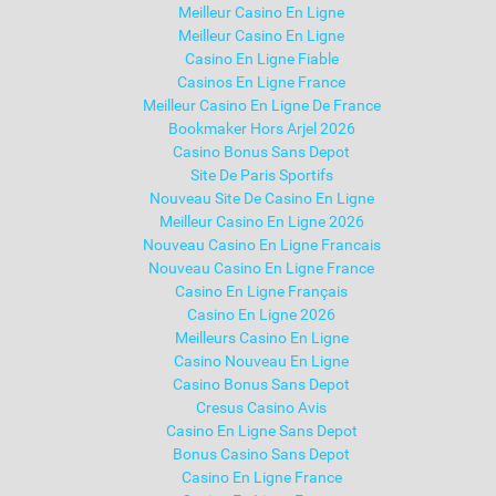
Meilleur Casino En Ligne
Meilleur Casino En Ligne
Casino En Ligne Fiable
Casinos En Ligne France
Meilleur Casino En Ligne De France
Bookmaker Hors Arjel 2026
Casino Bonus Sans Depot
Site De Paris Sportifs
Nouveau Site De Casino En Ligne
Meilleur Casino En Ligne 2026
Nouveau Casino En Ligne Francais
Nouveau Casino En Ligne France
Casino En Ligne Français
Casino En Ligne 2026
Meilleurs Casino En Ligne
Casino Nouveau En Ligne
Casino Bonus Sans Depot
Cresus Casino Avis
Casino En Ligne Sans Depot
Bonus Casino Sans Depot
Casino En Ligne France