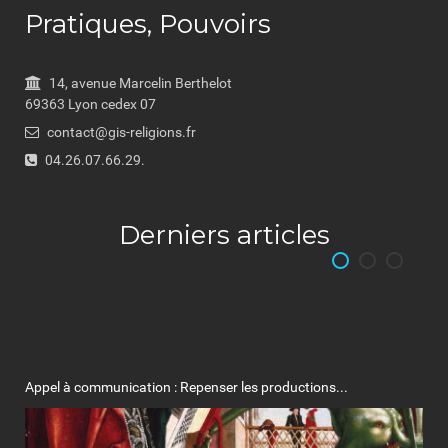
Pratiques, Pouvoirs
14, avenue Marcelin Berthelot
69363 Lyon cedex 07
contact@gis-religions.fr
04.26.07.66.29.
Derniers articles
Appel à communication : Repenser les productions...