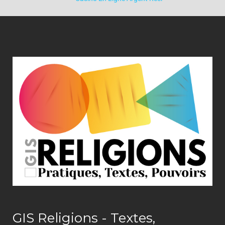
GIS Religions - Textes,