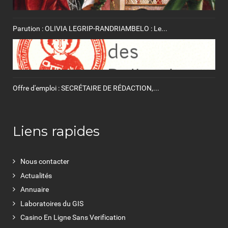
Parution : OLIVIA LEGRIP-RANDRIAMBELO : Le...
Offre d'emploi : SECRÉTAIRE DE RÉDACTION,...
Liens rapides
Nous contacter
Actualités
Annuaire
Laboratoires du GIS
Casino En Ligne Sans Verification