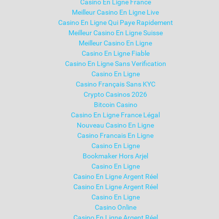
Casino En Ligne France
Meilleur Casino En Ligne Live
Casino En Ligne Qui Paye Rapidement
Meilleur Casino En Ligne Suisse
Meilleur Casino En Ligne
Casino En Ligne Fiable
Casino En Ligne Sans Verification
Casino En Ligne
Casino Français Sans KYC
Crypto Casinos 2026
Bitcoin Casino
Casino En Ligne France Légal
Nouveau Casino En Ligne
Casino Francais En Ligne
Casino En Ligne
Bookmaker Hors Arjel
Casino En Ligne
Casino En Ligne Argent Réel
Casino En Ligne Argent Réel
Casino En Ligne
Casino Online
Casino En Ligne Argent Réel