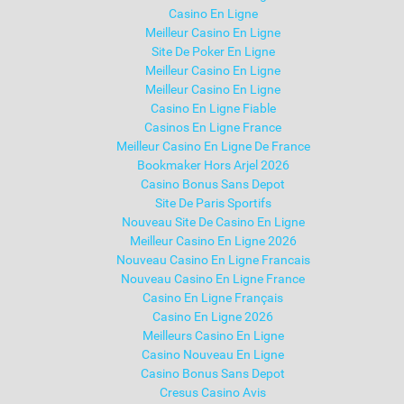
Casino En Ligne
Meilleur Casino En Ligne
Site De Poker En Ligne
Meilleur Casino En Ligne
Meilleur Casino En Ligne
Casino En Ligne Fiable
Casinos En Ligne France
Meilleur Casino En Ligne De France
Bookmaker Hors Arjel 2026
Casino Bonus Sans Depot
Site De Paris Sportifs
Nouveau Site De Casino En Ligne
Meilleur Casino En Ligne 2026
Nouveau Casino En Ligne Francais
Nouveau Casino En Ligne France
Casino En Ligne Français
Casino En Ligne 2026
Meilleurs Casino En Ligne
Casino Nouveau En Ligne
Casino Bonus Sans Depot
Cresus Casino Avis