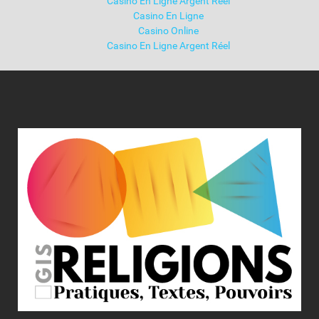
Casino En Ligne Argent Réel
Casino En Ligne
Casino Online
Casino En Ligne Argent Réel