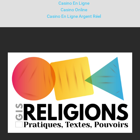
Casino En Ligne
Casino Online
Casino En Ligne Argent Réel