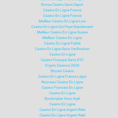
Bonus Casino Sans Depot
Casino En Ligne France
Casino En Ligne France
Meilleur Casino En Ligne Live
Casino En Ligne Qui Paye Rapidement
Meilleur Casino En Ligne Suisse
Meilleur Casino En Ligne
Casino En Ligne Fiable
Casino En Ligne Sans Verification
Casino En Ligne
Casino Français Sans KYC
Crypto Casinos 2026
Bitcoin Casino
Casino En Ligne France Légal
Nouveau Casino En Ligne
Casino Francais En Ligne
Casino En Ligne
Bookmaker Hors Arjel
Casino En Ligne
Casino En Ligne Argent Réel
Casino En Ligne Argent Réel