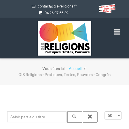
contact@gis-religions.fr
04.26.07.66.29.
Vous êtes ici :
Accueil
GIS Religions - Pratiques, Textes, Pouvoirs - Congrès
Saisir partie du titre
Affichage #