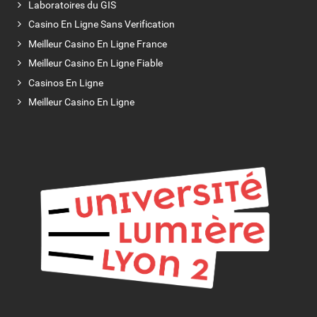
Laboratoires du GIS
Casino En Ligne Sans Verification
Meilleur Casino En Ligne France
Meilleur Casino En Ligne Fiable
Casinos En Ligne
Meilleur Casino En Ligne