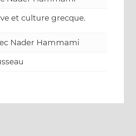
ive et culture grecque.
n avec Nader Hammami
ousseau