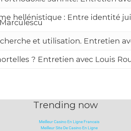
me hellénistique : Entre identité ju
 Marculescu
recherche et utilisation. Entretie
mortelles ? Entretien avec Louis R
Trending now
Meilleur Casino En Ligne Francais
Meilleur Site De Casino En Ligne