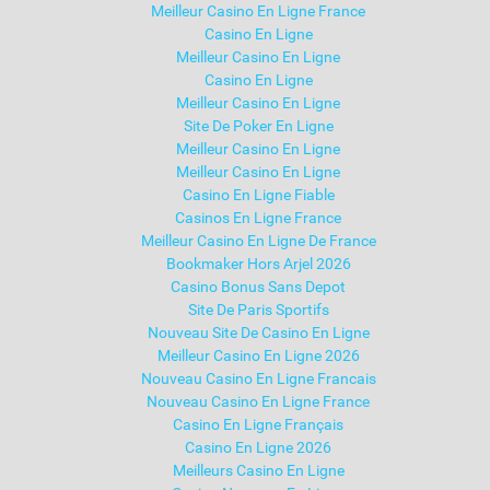
Meilleur Casino En Ligne France
Casino En Ligne
Meilleur Casino En Ligne
Casino En Ligne
Meilleur Casino En Ligne
Site De Poker En Ligne
Meilleur Casino En Ligne
Meilleur Casino En Ligne
Casino En Ligne Fiable
Casinos En Ligne France
Meilleur Casino En Ligne De France
Bookmaker Hors Arjel 2026
Casino Bonus Sans Depot
Site De Paris Sportifs
Nouveau Site De Casino En Ligne
Meilleur Casino En Ligne 2026
Nouveau Casino En Ligne Francais
Nouveau Casino En Ligne France
Casino En Ligne Français
Casino En Ligne 2026
Meilleurs Casino En Ligne