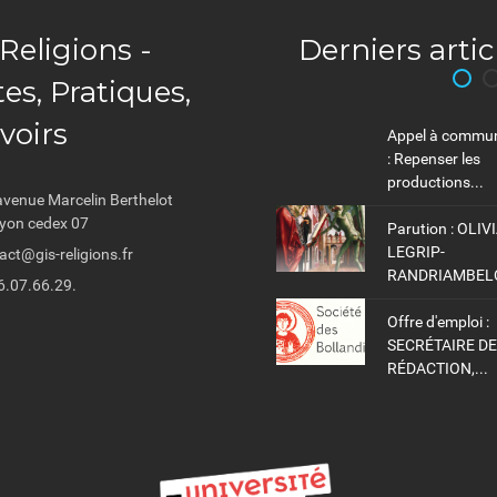
Religions -
Derniers artic
es, Pratiques,
voirs
Appel à commun
: Repenser les
productions...
avenue Marcelin Berthelot
yon cedex 07
Parution : OLIV
LEGRIP-
act@gis-religions.fr
RANDRIAMBELO 
6.07.66.29.
Offre d'emploi :
SECRÉTAIRE DE
RÉDACTION,...