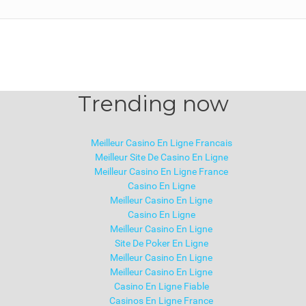
Trending now
Meilleur Casino En Ligne Francais
Meilleur Site De Casino En Ligne
Meilleur Casino En Ligne France
Casino En Ligne
Meilleur Casino En Ligne
Casino En Ligne
Meilleur Casino En Ligne
Site De Poker En Ligne
Meilleur Casino En Ligne
Meilleur Casino En Ligne
Casino En Ligne Fiable
Casinos En Ligne France