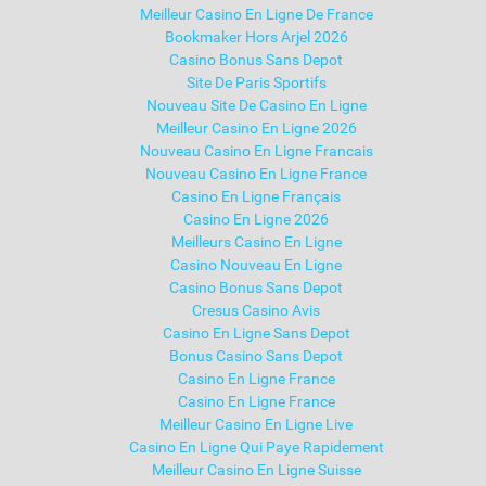
Meilleur Casino En Ligne De France
Bookmaker Hors Arjel 2026
Casino Bonus Sans Depot
Site De Paris Sportifs
Nouveau Site De Casino En Ligne
Meilleur Casino En Ligne 2026
Nouveau Casino En Ligne Francais
Nouveau Casino En Ligne France
Casino En Ligne Français
Casino En Ligne 2026
Meilleurs Casino En Ligne
Casino Nouveau En Ligne
Casino Bonus Sans Depot
Cresus Casino Avis
Casino En Ligne Sans Depot
Bonus Casino Sans Depot
Casino En Ligne France
Casino En Ligne France
Meilleur Casino En Ligne Live
Casino En Ligne Qui Paye Rapidement
Meilleur Casino En Ligne Suisse