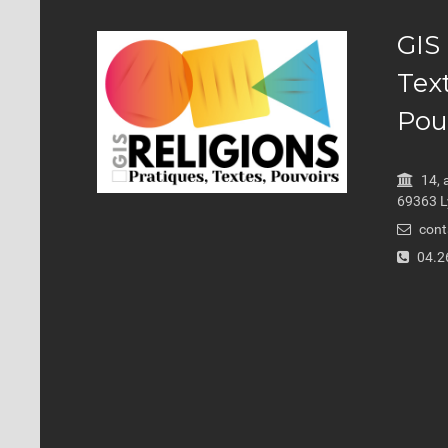
GIS 
Text
Pou
14, 
69363 L
cont
04.2