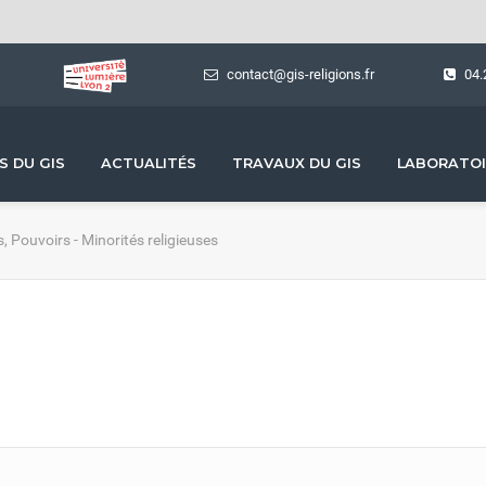
contact@gis-religions.fr
04.
S DU GIS
ACTUALITÉS
TRAVAUX DU GIS
LABORATOI
s, Pouvoirs - Minorités religieuses