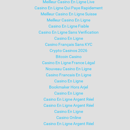
Meilleur Casino En Ligne Live
Casino En Ligne Qui Paye Rapidement
Meilleur Casino En Ligne Suisse
Meilleur Casino En Ligne
Casino En Ligne Fiable
Casino En Ligne Sans Verification
Casino En Ligne
Casino Français Sans KYC
Crypto Casinos 2026
Bitcoin Casino
Casino En Ligne France Légal
Nouveau Casino En Ligne
Casino Francais En Ligne
Casino En Ligne
Bookmaker Hors Arjel
Casino En Ligne
Casino En Ligne Argent Réel
Casino En Ligne Argent Réel
Casino En Ligne
Casino Online
Casino En Ligne Argent Réel