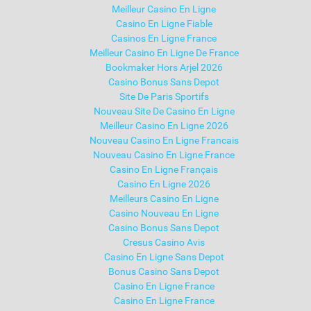
Meilleur Casino En Ligne
Casino En Ligne Fiable
Casinos En Ligne France
Meilleur Casino En Ligne De France
Bookmaker Hors Arjel 2026
Casino Bonus Sans Depot
Site De Paris Sportifs
Nouveau Site De Casino En Ligne
Meilleur Casino En Ligne 2026
Nouveau Casino En Ligne Francais
Nouveau Casino En Ligne France
Casino En Ligne Français
Casino En Ligne 2026
Meilleurs Casino En Ligne
Casino Nouveau En Ligne
Casino Bonus Sans Depot
Cresus Casino Avis
Casino En Ligne Sans Depot
Bonus Casino Sans Depot
Casino En Ligne France
Casino En Ligne France