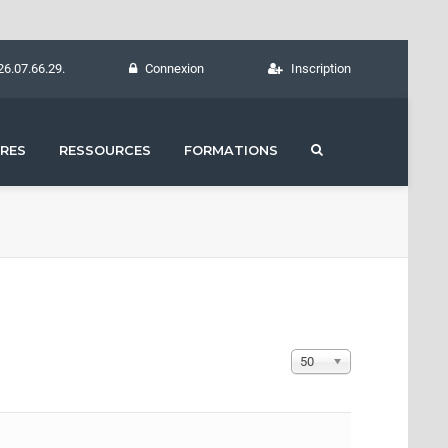
26.07.66.29.
Connexion
Inscription
RES
RESSOURCES
FORMATIONS
Affichage #
50