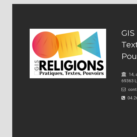
GIS 
Text
Pou
14, 
69363 L
cont
04.2