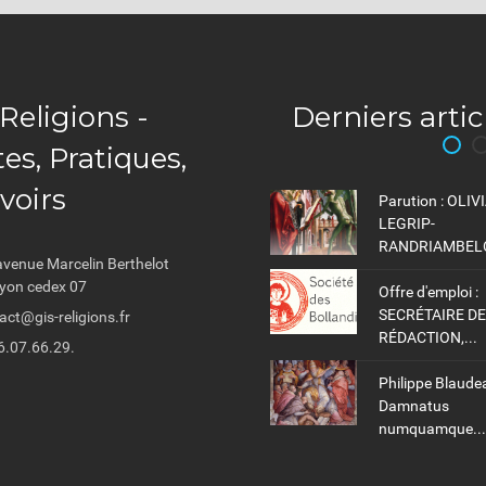
Religions -
Derniers artic
es, Pratiques,
voirs
Parution : OLIV
LEGRIP-
RANDRIAMBELO 
avenue Marcelin Berthelot
yon cedex 07
Offre d'emploi :
SECRÉTAIRE DE
act@gis-religions.fr
RÉDACTION,...
6.07.66.29.
Philippe Blaude
Damnatus
numquamque...