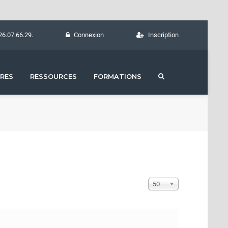
26.07.66.29.
Connexion
Inscription
RES
RESSOURCES
FORMATIONS
Affichage #
50