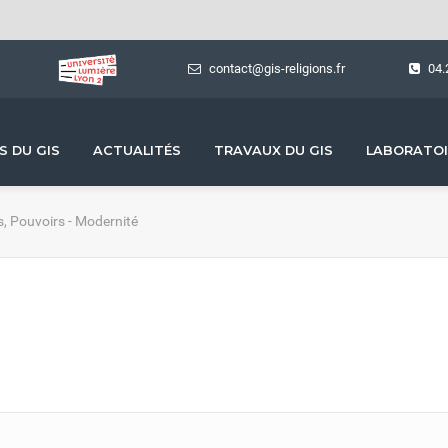
contact@gis-religions.fr
04.
S DU GIS
ACTUALITÉS
TRAVAUX DU GIS
LABORATOI
s, Pouvoirs - Modernité