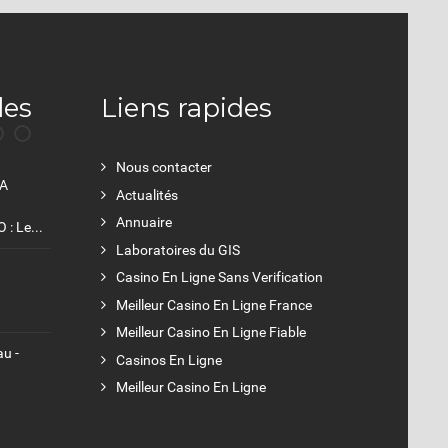
les
Liens rapides
Nous contacter
IA
Actualités
Annuaire
: Le...
Laboratoires du GIS
Casino En Ligne Sans Verification
Meilleur Casino En Ligne France
Meilleur Casino En Ligne Fiable
au -
Casinos En Ligne
Meilleur Casino En Ligne