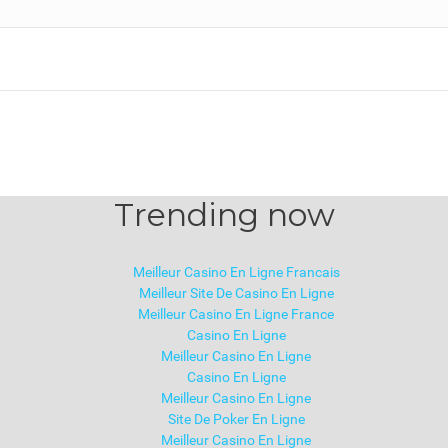
Trending now
Meilleur Casino En Ligne Francais
Meilleur Site De Casino En Ligne
Meilleur Casino En Ligne France
Casino En Ligne
Meilleur Casino En Ligne
Casino En Ligne
Meilleur Casino En Ligne
Site De Poker En Ligne
Meilleur Casino En Ligne