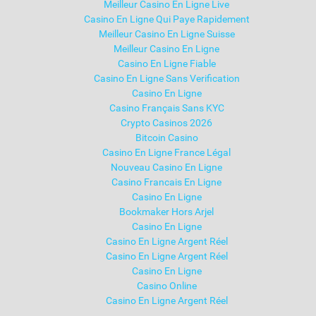
Meilleur Casino En Ligne Live
Casino En Ligne Qui Paye Rapidement
Meilleur Casino En Ligne Suisse
Meilleur Casino En Ligne
Casino En Ligne Fiable
Casino En Ligne Sans Verification
Casino En Ligne
Casino Français Sans KYC
Crypto Casinos 2026
Bitcoin Casino
Casino En Ligne France Légal
Nouveau Casino En Ligne
Casino Francais En Ligne
Casino En Ligne
Bookmaker Hors Arjel
Casino En Ligne
Casino En Ligne Argent Réel
Casino En Ligne Argent Réel
Casino En Ligne
Casino Online
Casino En Ligne Argent Réel