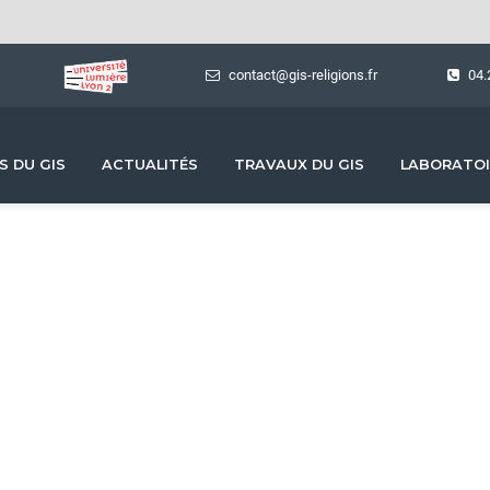
contact@gis-religions.fr
04.
S DU GIS
ACTUALITÉS
TRAVAUX DU GIS
LABORATOI
Formations