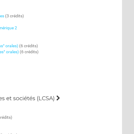
nes
(3 crédits)
mérique 2
s° orales)
(6 crédits)
s° orales)
(6 crédits)
s et sociétés (LCSA)
rédits)