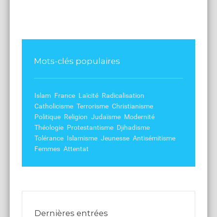
Mots-clés populaires
Islam
France
Laïcité
Radicalisation
Catholicisme
Terrorisme
Christianisme
Politique
Religion
Judaïsme
Modernité
Théologie
Protestantisme
Djihadisme
Tolérance
Islamisme
Jeunesse
Antisémitisme
Femmes
Attentat
Dernières entrées