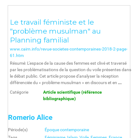
Le travail féministe et le
"problème musulman" au
Planning familial
www.cairn.info/revue-societes-contemporaines-2018-2-page-
61.htm
Résumé: L'espace de la cause des femmes est clivé et traversé
par les problématisations de la question du voile présentes dans
le débat public. Cet article propose d'analyser la réception
différenciée du « problème musulman » en discours et en
...
Catégorie
Article scientifique (référence
bibliographique)
Romerio Alice
Période(s)
Époque contemporaine
Tags
Féminisme
,
Islam
,
Voile
,
Femmes
,
France
,