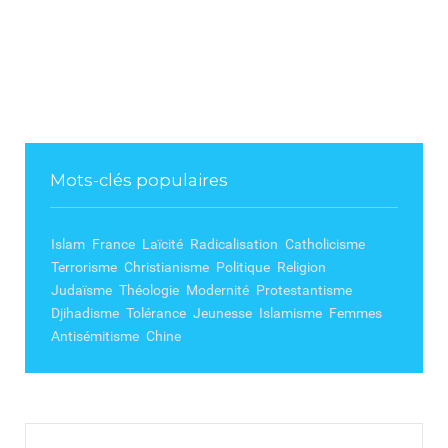
Mots-clés populaires
Islam
France
Laïcité
Radicalisation
Catholicisme
Terrorisme
Christianisme
Politique
Religion
Judaïsme
Théologie
Modernité
Protestantisme
Djihadisme
Tolérance
Jeunesse
Islamisme
Femmes
Antisémitisme
Chine