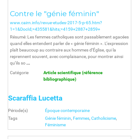
Contre le "génie féminin"
www.cairn.info/revue-etudes-2017-5-p-65.htm?
1=1&DocId;=435581&hits;=4159+2887+2859+
Résumé: Les femmes catholiques sont passablement agacées
quand elles entendent parler de « génie féminin ». L’expression
plaît beaucoup au contraire aux hommes d’Église, qui la
reprennent souvent, avec complaisance, pour montrer ainsi
qu’ils so
...
Catégorie
Article scientifique (référence
bibliographique)
Scaraffia Lucetta
Période(s)
Époque contemporaine
Tags
Génie féminin
,
Femmes
,
Catholicisme
,
Féminisme