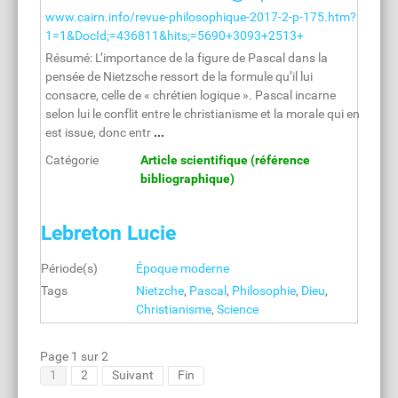
www.cairn.info/revue-philosophique-2017-2-p-175.htm?
1=1&DocId;=436811&hits;=5690+3093+2513+
Résumé: L’importance de la figure de Pascal dans la
pensée de Nietzsche ressort de la formule qu’il lui
consacre, celle de « chrétien logique ». Pascal incarne
selon lui le conflit entre le christianisme et la morale qui en
est issue, donc entr
...
Catégorie
Article scientifique (référence
bibliographique)
Lebreton Lucie
Période(s)
Époque moderne
Tags
Nietzche
,
Pascal
,
Philosophie
,
Dieu
,
Christianisme
,
Science
Page 1 sur 2
1
2
Suivant
Fin