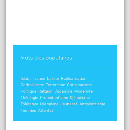
Mots-clés populaires
Islam
France
Laïcité
Radicalisation
Catholicisme
Terrorisme
Christianisme
Politique
Religion
Judaïsme
Modernité
Théologie
Protestantisme
Djihadisme
Tolérance
Islamisme
Jeunesse
Antisémitisme
Femmes
Attentat