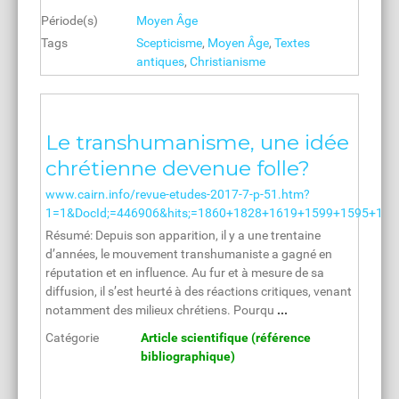
Période(s)
Moyen Âge
Tags
Scepticisme
,
Moyen Âge
,
Textes
antiques
,
Christianisme
Le transhumanisme, une idée
chrétienne devenue folle?
www.cairn.info/revue-etudes-2017-7-p-51.htm?
1=1&DocId;=446906&hits;=1860+1828+1619+1599+1595+1441
Résumé: Depuis son apparition, il y a une trentaine
d’années, le mouvement transhumaniste a gagné en
réputation et en influence. Au fur et à mesure de sa
diffusion, il s’est heurté à des réactions critiques, venant
notamment des milieux chrétiens. Pourqu
...
Catégorie
Article scientifique (référence
bibliographique)