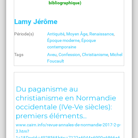
bibliographique)
Lamy Jérôme
Période(s)
Antiquité
,
Moyen Âge
,
Renaissance
,
Époque moderne
,
Époque
contemporaine
Tags
Aveu
,
Confession
,
Christianisme
,
Michel
Foucault
Du paganisme au
christianisme en Normandie
occidentale (IVe-Ve siècles):
premiers éléments...
www.cairn.info/revue-annales-de-normandie-2017-2-p-
3.htm?
1=1&DocId;=492856&hits;=7122+6944+6900+6866+6...