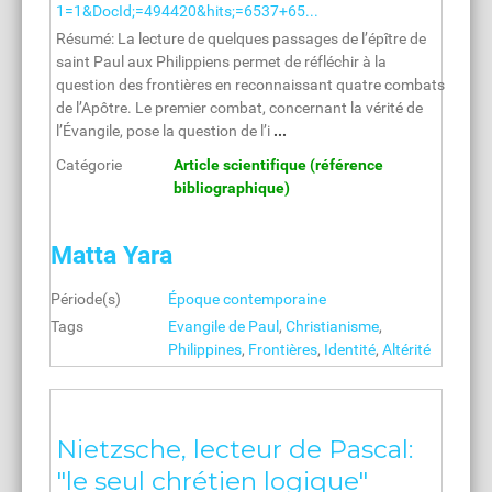
1=1&DocId;=494420&hits;=6537+65...
Résumé: La lecture de quelques passages de l’épître de
saint Paul aux Philippiens permet de réfléchir à la
question des frontières en reconnaissant quatre combats
de l’Apôtre. Le premier combat, concernant la vérité de
l’Évangile, pose la question de l’i
...
Catégorie
Article scientifique (référence
bibliographique)
Matta Yara
Période(s)
Époque contemporaine
Tags
Evangile de Paul
,
Christianisme
,
Philippines
,
Frontières
,
Identité
,
Altérité
Nietzsche, lecteur de Pascal:
"le seul chrétien logique"