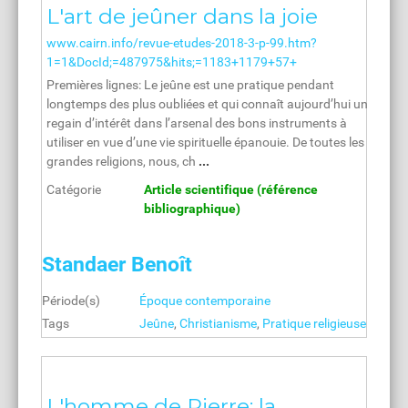
L'art de jeûner dans la joie
www.cairn.info/revue-etudes-2018-3-p-99.htm?
1=1&DocId;=487975&hits;=1183+1179+57+
Premières lignes: Le jeûne est une pratique pendant
longtemps des plus oubliées et qui connaît aujourd’hui un
regain d’intérêt dans l’arsenal des bons instruments à
utiliser en vue d’une vie spirituelle épanouie. De toutes les
grandes religions, nous, ch
...
Catégorie
Article scientifique (référence
bibliographique)
Standaer Benoît
Période(s)
Époque contemporaine
Tags
Jeûne
,
Christianisme
,
Pratique religieuse
L'homme de Pierre: la