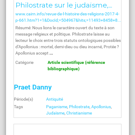
Philostrate sur le judaïsme,...
www.cairn.info/revue-de-l-histoire-des-religions-2017-4-
p-661.htm?1=1&DocId;=504967&hits;=11493+8458+8...
Résumé: Nous lions le caractère ouvert du texte à son
message religieux et politique. Philostrate laisse au
lecteur le choix entre trois statuts ontologiques possibles
d’Apollonius : mortel, demi-dieu ou dieu incarné, Protée ?
Apollonius accept
...
Catégorie
Article scientifique (référence
bibliographique)
Praet Danny
Période(s)
Antiquité
Tags
Paganisme
,
Philostrate
,
Apollonius
,
Judaïsme
,
Christianisme