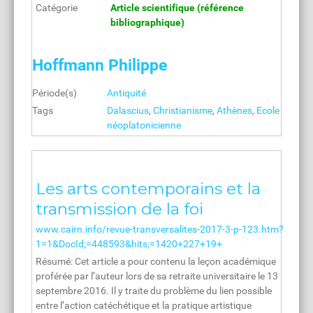
Catégorie
Article scientifique (référence
bibliographique)
Hoffmann Philippe
Période(s)
Antiquité
Tags
Dalascius
,
Christianisme
,
Athènes
,
Ecole
néoplatonicienne
Les arts contemporains et la
transmission de la foi
www.cairn.info/revue-transversalites-2017-3-p-123.htm?
1=1&DocId;=448593&hits;=1420+227+19+
Résumé: Cet article a pour contenu la leçon académique
proférée par l’auteur lors de sa retraite universitaire le 13
septembre 2016. Il y traite du problème du lien possible
entre l’action catéchétique et la pratique artistique