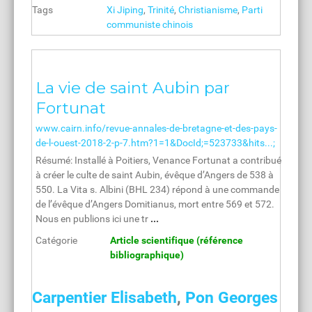
Tags
Xi Jiping
,
Trinité
,
Christianisme
,
Parti
communiste chinois
La vie de saint Aubin par
Fortunat
www.cairn.info/revue-annales-de-bretagne-et-des-pays-
de-l-ouest-2018-2-p-7.htm?1=1&DocId;=523733&hits...;
Résumé: Installé à Poitiers, Venance Fortunat a contribué
à créer le culte de saint Aubin, évêque d’Angers de 538 à
550. La Vita s. Albini (BHL 234) répond à une commande
de l’évêque d’Angers Domitianus, mort entre 569 et 572.
Nous en publions ici une tr
...
Catégorie
Article scientifique (référence
bibliographique)
Carpentier Elisabeth
,
Pon Georges