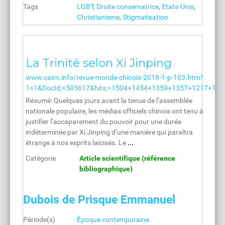
Tags
LGBT
,
Droite conservatrice
,
Etats-Unis
,
Christianisme
,
Stigmatisation
La Trinité selon Xi Jinping
www.cairn.info/revue-monde-chinois-2018-1-p-103.htm?
1=1&DocId;=505617&hits;=1504+1454+1359+1357+1217+1...
Résumé: Quelques jours avant la tenue de l’assemblée
nationale populaire, les médias officiels chinois ont tenu à
justifier l’accaparement du pouvoir pour une durée
indéterminée par Xi Jinping d’une manière qui paraîtra
étrange à nos esprits laïcisés. Le
...
Catégorie
Article scientifique (référence
bibliographique)
Dubois de Prisque Emmanuel
Période(s)
Époque contemporaine