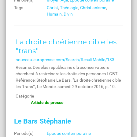
Période(s)
Moyen Âge
,
Époque contemporaine
Tags
Christ
,
Théologie
,
Christianisme
,
Humain
,
Divin
La droite chrétienne cible les
"trans"
nouveau.europresse.com/Search/ResultMobile/133
Résumé: Des élus républicains ultraconservateurs
cherchent à restreindre les droits des personnes LGBT.
Référence: Stéphanie Le Bars, "La droite chrétienne cible
les "trans"", Le Monde, samedi 29 octobre 2016, p. 10.
Catégorie
Article de presse
Le Bars Stéphanie
Période(s)
Époque contemporaine