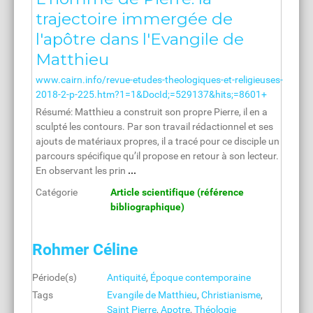
trajectoire immergée de
l'apôtre dans l'Evangile de
Matthieu
www.cairn.info/revue-etudes-theologiques-et-religieuses-
2018-2-p-225.htm?1=1&DocId;=529137&hits;=8601+
Résumé: Matthieu a construit son propre Pierre, il en a
sculpté les contours. Par son travail rédactionnel et ses
ajouts de matériaux propres, il a tracé pour ce disciple un
parcours spécifique qu’il propose en retour à son lecteur.
En observant les prin
...
Catégorie
Article scientifique (référence
bibliographique)
Rohmer Céline
Période(s)
Antiquité
,
Époque contemporaine
Tags
Evangile de Matthieu
,
Christianisme
,
Saint Pierre
,
Apotre
,
Théologie