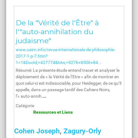
De la "Vérité de l'Être" à
l'"auto-annihilation du
judaïsme"
www.cairn.info/revue-internationale-de-philosophie-
2017-1-p-7.htm?
1=1&DocId;=427774&hits;=9276+8506+84...
Résumé: La présente étude entend tracer et analyser le
déploiement de « la Vérité de l’Etre » afin de montrer en
quoi celui-ci est indissociable, pour Heidegger, de ce qu’il
appelle, dans un passage tardif des Cahiers Noirs,
l’« auto-annih
...
Catégorie
Ressources et Liens
Cohen Joseph
,
Zagury-Orly