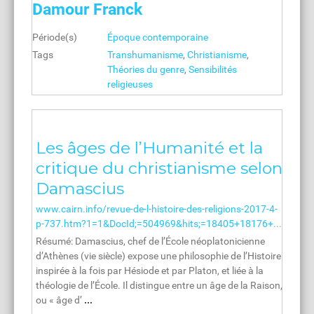
Damour Franck
Période(s)
Époque contemporaine
Tags
Transhumanisme
,
Christianisme
,
Théories du genre
,
Sensibilités
religieuses
Les âges de l’Humanité et la
critique du christianisme selon
Damascius‪
www.cairn.info/revue-de-l-histoire-des-religions-2017-4-
p-737.htm?1=1&DocId;=504969&hits;=18405+18176+...
Résumé: Damascius, chef de l’École néoplatonicienne
d’Athènes (vie siècle) expose une philosophie de l’Histoire
inspirée à la fois par Hésiode et par Platon, et liée à la
théologie de l’École. Il distingue entre un âge de la Raison,
ou « âge d’
...