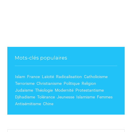
Mots-clés populaires
Islam
France
Laïcité
Radicalisation
Catholicisme
Terrorisme
Christianisme
Politique
Religion
Judaïsme
Théologie
Modernité
Protestantisme
Djihadisme
Tolérance
Jeunesse
Islamisme
Femmes
Antisémitisme
Chine