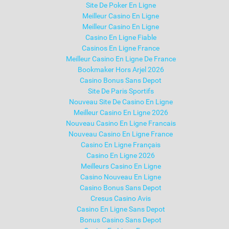
Site De Poker En Ligne
Meilleur Casino En Ligne
Meilleur Casino En Ligne
Casino En Ligne Fiable
Casinos En Ligne France
Meilleur Casino En Ligne De France
Bookmaker Hors Arjel 2026
Casino Bonus Sans Depot
Site De Paris Sportifs
Nouveau Site De Casino En Ligne
Meilleur Casino En Ligne 2026
Nouveau Casino En Ligne Francais
Nouveau Casino En Ligne France
Casino En Ligne Français
Casino En Ligne 2026
Meilleurs Casino En Ligne
Casino Nouveau En Ligne
Casino Bonus Sans Depot
Cresus Casino Avis
Casino En Ligne Sans Depot
Bonus Casino Sans Depot