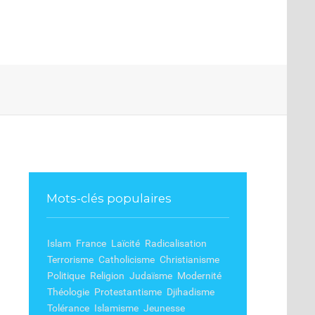
Mots-clés populaires
Islam
France
Laïcité
Radicalisation
Terrorisme
Catholicisme
Christianisme
Politique
Religion
Judaïsme
Modernité
Théologie
Protestantisme
Djihadisme
Tolérance
Islamisme
Jeunesse