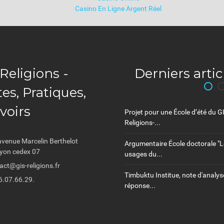
Casino En Ligne Argent Réel
Religions -
Derniers artic
es, Pratiques,
voirs
Projet pour une École d’été du G
Religions-...
avenue Marcelin Berthelot
Argumentaire École doctorale "
yon cedex 07
usages du...
act@gis-religions.fr
Timbuktu Institue, note d'analyse
6.07.66.29.
réponse...