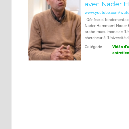
avec Nader
www.youtube.com/wat
Génèse et fondements de 
Nader Hammami Nader Ha
arabo-musulmane de l'Un
chercheur à l'Université 
Catégorie
Vidéo d’
entretie