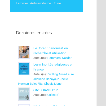
Femmes
Antisémitisme
Chine
Dernières entrées
Le Coran : canonisation,
recherche et utilisation....
Auteur(s):
Hammami Nazder
Les minorités religieuses en
France
Auteur(s):
Zwilling Anne-Laure
,
Allouche-Benayoun Joëlle
,
Hermon-Belot Rita
,
Obadia Lionel
Site CORAN 12-21
Auteur(s):
Collectif