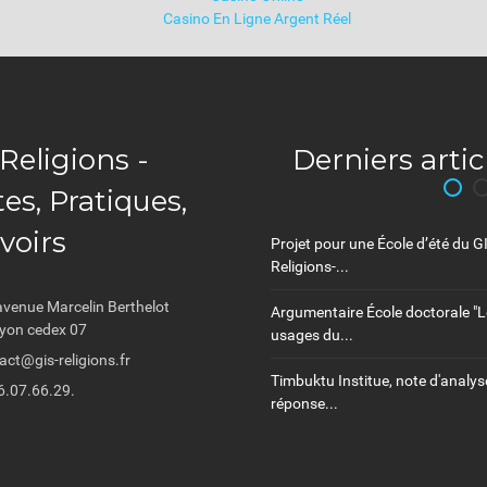
Casino En Ligne Argent Réel
Religions -
Derniers artic
es, Pratiques,
voirs
Projet pour une École d’été du G
Religions-...
avenue Marcelin Berthelot
Argumentaire École doctorale "
yon cedex 07
usages du...
act@gis-religions.fr
Timbuktu Institue, note d'analyse
6.07.66.29.
réponse...