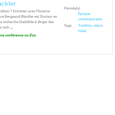
ckler
Période(s)
dition ? Entretien avec Florence
Époque
ce Bergeaud-Blackler est Docteur en
contemporaine
 recherche (habilitée à diriger des
Tags
Tradition
,
Islam
,
s rech
...
Halal
une conférence ou d'un
n