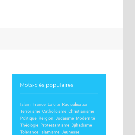
Mots-clés populaires
Islam
France
Laïcité
Radicalisation
Terrorisme
Catholicisme
Christianisme
Politique
Religion
Judaïsme
Modernité
Théologie
Protestantisme
Djihadisme
Tolérance
Islamisme
Jeunesse