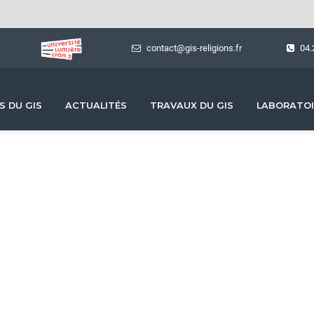
contact@gis-religions.fr
04.
S DU GIS
ACTUALITÉS
TRAVAUX DU GIS
LABORATOI
Ressources