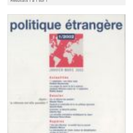
Résultats 1 à 1 sur 1