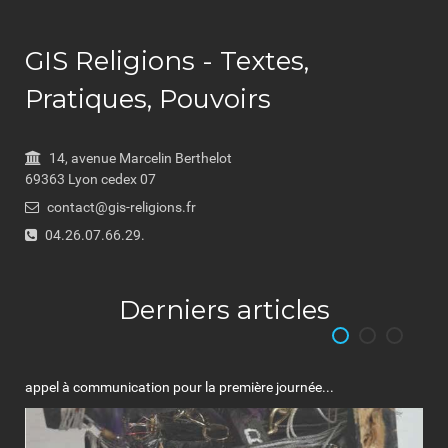
GIS Religions - Textes,
Pratiques, Pouvoirs
14, avenue Marcelin Berthelot
69363 Lyon cedex 07
contact@gis-religions.fr
04.26.07.66.29.
Derniers articles
appel à communication pour la première journée...