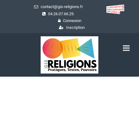
contact@gis-religions.fr
04.26.07.66.29.
Connexion
Inscription
Ressources