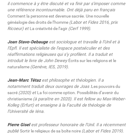
il commence à y être discuté et va finir par s’imposer comme
une référence incontournable. Ont déjà paru en français
Comment la personne est devenue sacrée. Une nouvelle
généalogie des droits de l’homme
(Labor et Fides 2016, prix
Ricoeur) et
La créativité de l’agir
(Cerf 1999).
Joan Stavo-Debauge
est sociologue et travaille à l’Unil et à
l’Epfl. Il est spécialiste de l’espace postséculier et des
réaffirmations religieuses qui s’y profilent. Il a traduit et
introduit le livre de John Dewey
Écrits sur les religions et le
naturalisme
(Genève, IES, 2019).
Jean-Marc Tétaz
est philosophe et théologien. Il a
notamment traduit deux ouvrages de Joas :
Les pouvoirs du
sacré
(2020) et
La foi comme option. Possibilités d’avenir du
christianisme
(à paraître en 2020). Il est fellow au Max-Weber-
Kolleg (Erfurt) et enseigne à la Faculté de
théologie de
l’Université de Iéna.
Pierre Gisel
est professeur honoraire de l’Unil. Il a récemment
publié
Sortir le religieux de sa boîte noire
(Labor et Fides 2019).