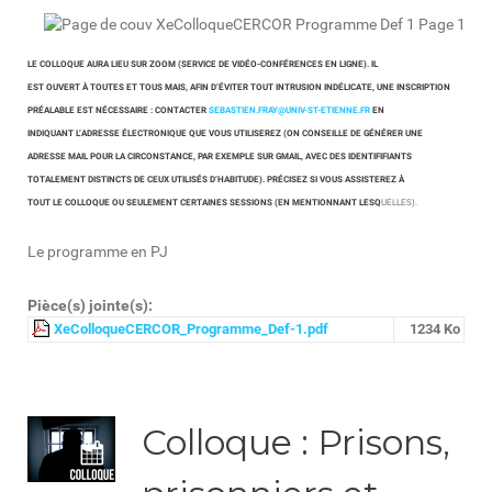
LE COLLOQUE AURA LIEU SUR ZOOM (SERVICE DE VIDÉO-CONFÉRENCES EN LIGNE). IL
EST OUVERT À TOUTES ET TOUS MAIS, AFIN D’ÉVITER TOUT INTRUSION INDÉLICATE, UNE INSCRIPTION
PRÉALABLE EST NÉCESSAIRE : CONTACTER
SEBASTIEN.FRAY@UNIV-ST-ETIENNE.FR
EN
INDIQUANT L’ADRESSE ÉLECTRONIQUE QUE VOUS UTILISEREZ (ON CONSEILLE DE GÉNÉRER UNE
ADRESSE MAIL POUR LA CIRCONSTANCE, PAR EXEMPLE SUR GMAIL, AVEC DES IDENTIFIFIANTS
TOTALEMENT DISTINCTS DE CEUX UTILISÉS D’HABITUDE). PRÉCISEZ SI VOUS ASSISTEREZ À
TOUT LE COLLOQUE OU SEULEMENT CERTAINES SESSIONS (EN MENTIONNANT LESQ
UELLES).
Le programme en PJ
Pièce(s) jointe(s):
XeColloqueCERCOR_Programme_Def-1.pdf
1234 Ko
Colloque : Prisons,