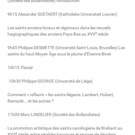
(Société des Bollandistes) Introduction
9h15 Alexander SOETAERT (Katholieke Universiteit Leuven)
Les saints anciens locaux et régionaux dans les recueils
e
hagiographiques des anciens Pays-Bas au XVII
siècle
9h45 Philippe DESMETTE (Université Saint-Louis, Bruxelles) Les
saints du haut Moyen Âge sous la plume d’Étienne Binet
10h15
Pause
10h30 Philippe GEORGE (Université de Liège)
Comment « refleurir » les saints liégeois: Lambert, Hubert,
Remacle … et les autres ?
11h00 Marc LINDEIJER (Société des Bollandistes)
La promotion artistique des saints carolingiens de Brabant au
e
XVII
siècle: entre retables baroques et images de dévotion