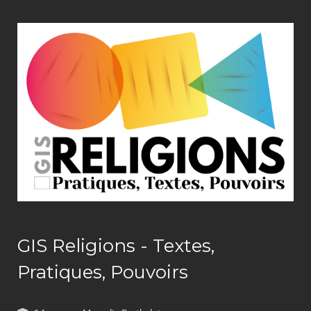
GIS Religions - Textes,
Pratiques, Pouvoirs