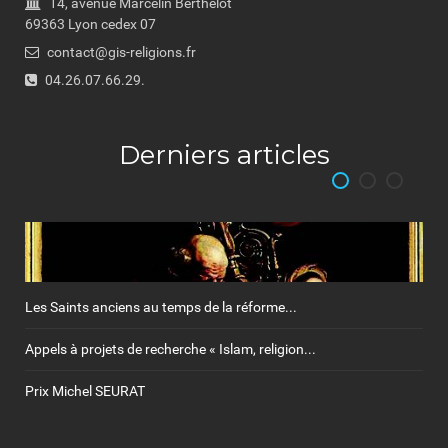
14, avenue Marcelin Berthelot
69363 Lyon cedex 07
contact@gis-religions.fr
04.26.07.66.29.
Derniers articles
Les Saints anciens au temps de la réforme...
Appels à projets de recherche « Islam, religion...
Prix Michel SEURAT