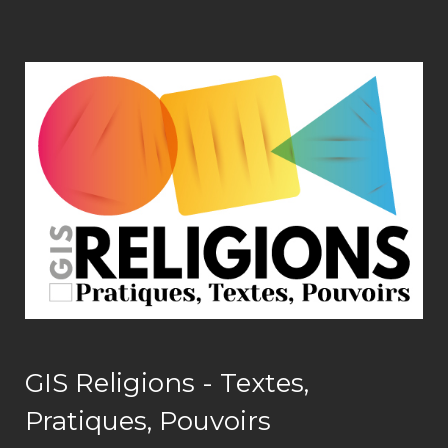
GIS Religions - Textes,
Pratiques, Pouvoirs