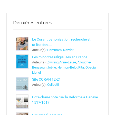
Dernières entrées
Le Coran : canonisation, recherche et
utilisation....
Auteur(s):
Hammami Nazder
Les minorités religieuses en France
Auteur(s):
Zwilling Anne-Laure
,
Allouche-
Benayoun Joëlle
,
Hermon-Belot Rita
,
Obadia
Lionel
Site CORAN 12-21
Auteur(s):
Collectif
Côté chaire côté rue: la Réforme à Genève
1517-1617