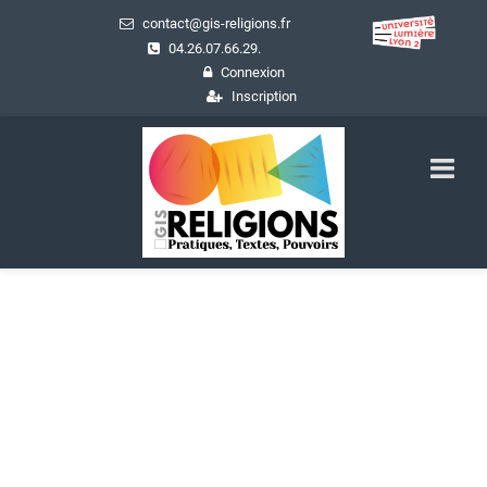
contact@gis-religions.fr
04.26.07.66.29.
Connexion
Inscription
Ressources