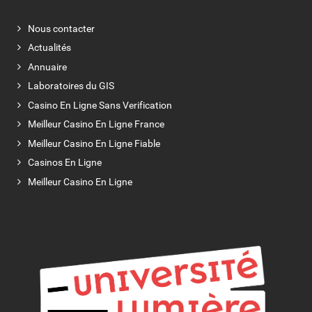
Nous contacter
Actualités
Annuaire
Laboratoires du GIS
Casino En Ligne Sans Verification
Meilleur Casino En Ligne France
Meilleur Casino En Ligne Fiable
Casinos En Ligne
Meilleur Casino En Ligne