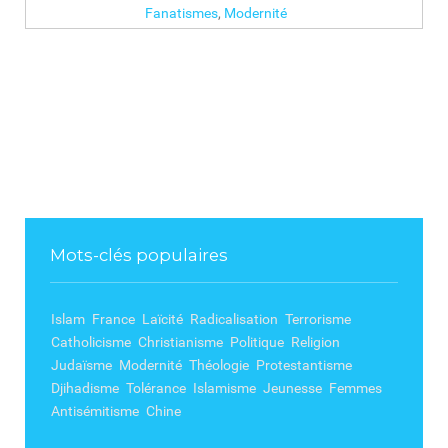
Fanatismes
,
Modernité
Mots-clés populaires
Islam
France
Laïcité
Radicalisation
Terrorisme
Catholicisme
Christianisme
Politique
Religion
Judaïsme
Modernité
Théologie
Protestantisme
Djihadisme
Tolérance
Islamisme
Jeunesse
Femmes
Antisémitisme
Chine