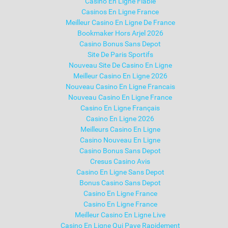
Casino En Ligne Fiable
Casinos En Ligne France
Meilleur Casino En Ligne De France
Bookmaker Hors Arjel 2026
Casino Bonus Sans Depot
Site De Paris Sportifs
Nouveau Site De Casino En Ligne
Meilleur Casino En Ligne 2026
Nouveau Casino En Ligne Francais
Nouveau Casino En Ligne France
Casino En Ligne Français
Casino En Ligne 2026
Meilleurs Casino En Ligne
Casino Nouveau En Ligne
Casino Bonus Sans Depot
Cresus Casino Avis
Casino En Ligne Sans Depot
Bonus Casino Sans Depot
Casino En Ligne France
Casino En Ligne France
Meilleur Casino En Ligne Live
Casino En Ligne Qui Paye Rapidement