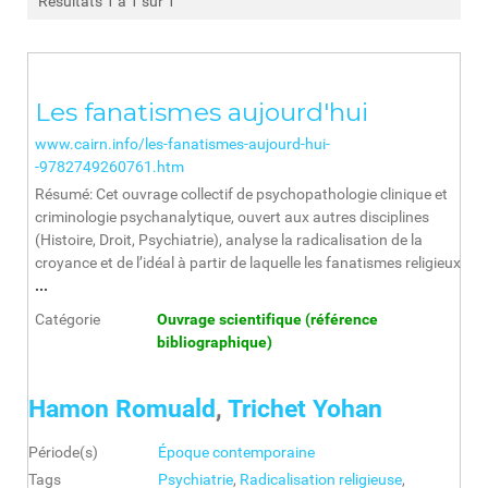
Résultats 1 à 1 sur 1
Les fanatismes aujourd'hui
www.cairn.info/les-fanatismes-aujourd-hui-
-9782749260761.htm
Résumé: Cet ouvrage collectif de psychopathologie clinique et
criminologie psychanalytique, ouvert aux autres disciplines
(Histoire, Droit, Psychiatrie), analyse la radicalisation de la
croyance et de l’idéal à partir de laquelle les fanatismes religieux
...
Catégorie
Ouvrage scientifique (référence
bibliographique)
Hamon Romuald
,
Trichet Yohan
Période(s)
Époque contemporaine
Tags
Psychiatrie
,
Radicalisation religieuse
,