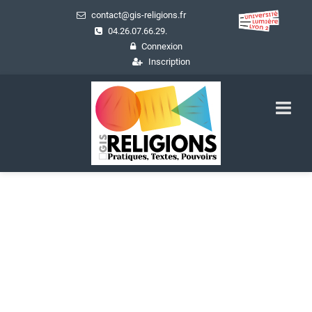
contact@gis-religions.fr
04.26.07.66.29.
Connexion
Inscription
Ressources