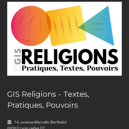
GIS Religions - Textes,
Pratiques, Pouvoirs
14, avenue Marcelin Berthelot
69363 Lyon cedex 07