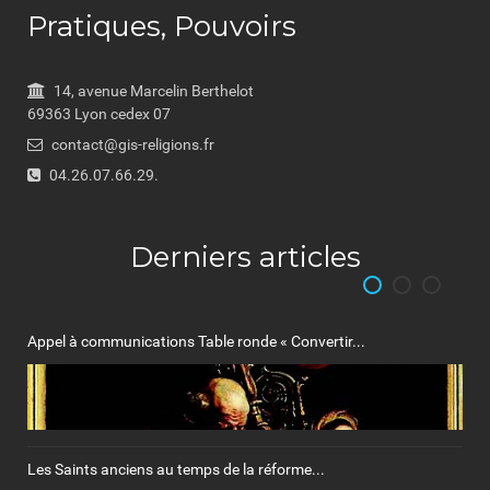
Pratiques, Pouvoirs
14, avenue Marcelin Berthelot
69363 Lyon cedex 07
contact@gis-religions.fr
04.26.07.66.29.
Derniers articles
Appel à communications Table ronde « Convertir...
Les Saints anciens au temps de la réforme...