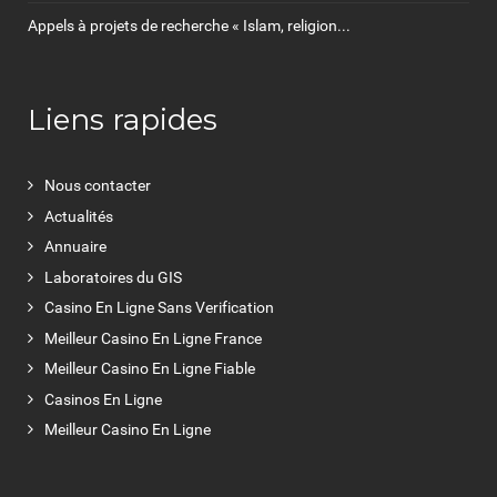
Appels à projets de recherche « Islam, religion...
Liens rapides
Nous contacter
Actualités
Annuaire
Laboratoires du GIS
Casino En Ligne Sans Verification
Meilleur Casino En Ligne France
Meilleur Casino En Ligne Fiable
Casinos En Ligne
Meilleur Casino En Ligne