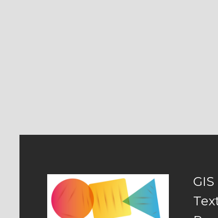
GIS 
Text