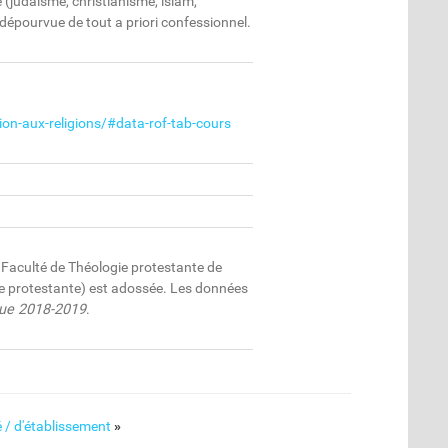
 (judaïsme, christianisme, islam,
épourvue de tout a priori confessionnel.
tion-aux-religions/#data-rof-tab-cours
a Faculté de Théologie protestante de
gie protestante) est adossée. Les données
ue 2018-2019
.
té / d'établissement
»