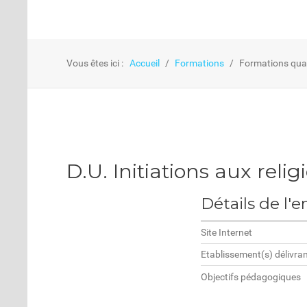
Vous êtes ici :
Accueil
Formations
Formations qual
D.U. Initiations aux relig
Détails de l'e
Site Internet
Etablissement(s) délivran
Objectifs pédagogiques