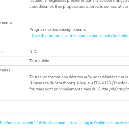
traditions religieuses présentes dans la société française
bouddhisme). Il en propose une approche comparatiste d
ements
Programme des enseignements :
http://theopro.unistra.fr/diplomes-duniversite/du-initia
is
N.C.
Tout public
taires
Toutes les formations décrites
infra
sont délivrées par l
l’Université de Strasbourg, à laquelle l’EA 4378 (Théolo
fournies sont principalement tirées du
Guide pédagogiq
n Diplôme d'université / d'établissement
|
Next listing in Diplôme d'universi