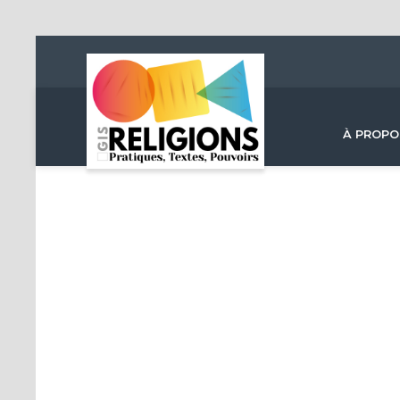
À PROPO