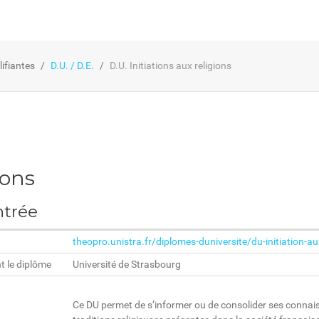
ifiantes
D.U. / D.E.
D.U. Initiations aux religions
ions
ntrée
theopro.unistra.fr/diplomes-duniversite/du-initiation-aux
t le diplôme
Université de Strasbourg
Ce DU permet de s’informer ou de consolider ses connais