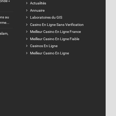
onde «
Actualités
Annuaire
ens au
Laboratoires du GIS
rme...
Casino En Ligne Sans Verification
Meilleur Casino En Ligne France
Islam,
Meilleur Casino En Ligne Fiable
Casinos En Ligne
Meilleur Casino En Ligne