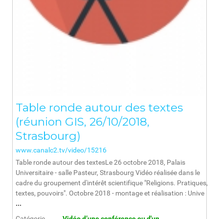
Table ronde autour des textes
(réunion GIS, 26/10/2018,
Strasbourg)
www.canalc2.tv/video/15216
Table ronde autour des textesLe 26 octobre 2018, Palais
Universitaire - salle Pasteur, Strasbourg Vidéo réalisée dans le
cadre du groupement d'intérêt scientifique "Religions. Pratiques,
textes, pouvoirs". Octobre 2018 - montage et réalisation : Unive
...
Catégorie
Vidéo d’une conférence ou d'un