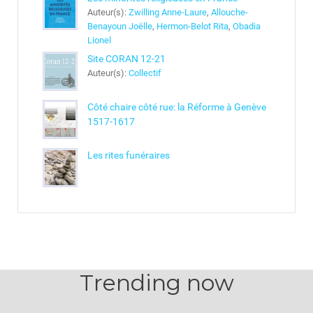
Auteur(s):
Zwilling Anne-Laure
,
Allouche-
Benayoun Joëlle
,
Hermon-Belot Rita
,
Obadia
Lionel
Site CORAN 12-21
Auteur(s):
Collectif
Côté chaire côté rue: la Réforme à Genève
1517-1617
Les rites funéraires
Trending now