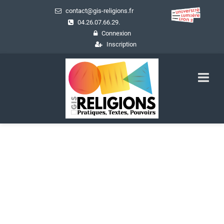
contact@gis-religions.fr
04.26.07.66.29.
Connexion
Inscription
Ressources