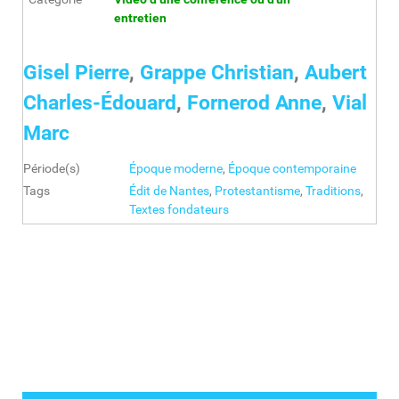
entretien
Gisel Pierre
,
Grappe Christian
,
Aubert
Charles-Édouard
,
Fornerod Anne
,
Vial
Marc
Période(s)
Époque moderne
,
Époque contemporaine
Tags
Édit de Nantes
,
Protestantisme
,
Traditions
,
Textes fondateurs