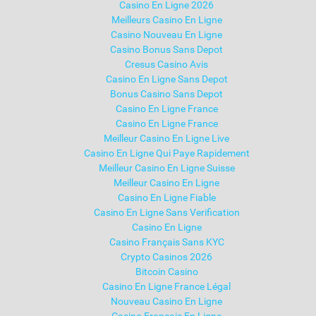
Casino En Ligne 2026
Meilleurs Casino En Ligne
Casino Nouveau En Ligne
Casino Bonus Sans Depot
Cresus Casino Avis
Casino En Ligne Sans Depot
Bonus Casino Sans Depot
Casino En Ligne France
Casino En Ligne France
Meilleur Casino En Ligne Live
Casino En Ligne Qui Paye Rapidement
Meilleur Casino En Ligne Suisse
Meilleur Casino En Ligne
Casino En Ligne Fiable
Casino En Ligne Sans Verification
Casino En Ligne
Casino Français Sans KYC
Crypto Casinos 2026
Bitcoin Casino
Casino En Ligne France Légal
Nouveau Casino En Ligne