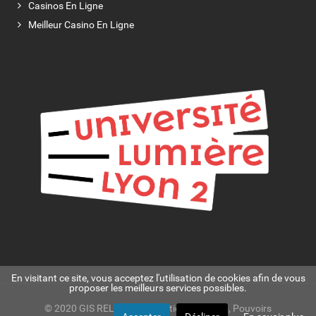
Casinos En Ligne
Meilleur Casino En Ligne
En visitant ce site, vous acceptez l'utilisation de cookies afin de vous
proposer les meilleurs services possibles.
© 2020 GIS RELIGIONS - Pratiques, Textes, Pouvoirs