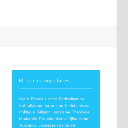
Mots-clés populaires
Islam
France
Laïcité
Radicalisation
Catholicisme
Terrorisme
Christianisme
Politique
Religion
Judaïsme
Théologie
Modernité
Protestantisme
Djihadisme
Tolérance
Jeunesse
Islamisme