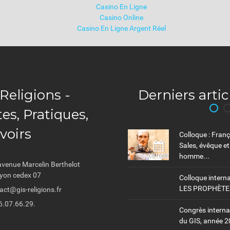
Casino En Ligne
Casino Online
Casino En Ligne Argent Réel
Religions -
Derniers artic
es, Pratiques,
voirs
Colloque : Franç
Sales, évêque et
homme...
avenue Marcelin Berthelot
yon cedex 07
Colloque interna
LES PROPHÈTES
act@gis-religions.fr
6.07.66.29.
Congrès interna
du GIS, année 