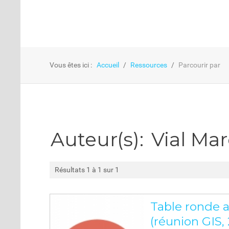
Vous êtes ici :
Accueil
Ressources
Parcourir par
Auteur(s):
Vial Mar
Résultats 1 à 1 sur 1
Table ronde a
(réunion GIS, 