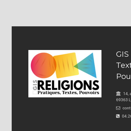
GIS 
Text
Pou
14, 
69363 L
cont
04.2