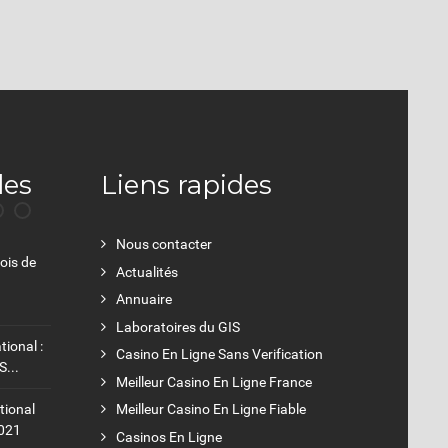
les
Liens rapides
Nous contacter
ois de
Actualités
Annuaire
Laboratoires du GIS
tional :
Casino En Ligne Sans Verification
...
Meilleur Casino En Ligne France
tional
Meilleur Casino En Ligne Fiable
2021
Casinos En Ligne