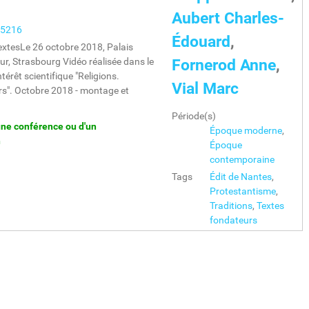
Aubert Charles-
15216
Édouard
,
extesLe 26 octobre 2018, Palais
eur, Strasbourg Vidéo réalisée dans le
Fornerod Anne
,
érêt scientifique "Religions.
Vial Marc
irs". Octobre 2018 - montage et
Période(s)
une conférence ou d'un
Époque moderne
,
n
Époque
contemporaine
Tags
Édit de Nantes
,
Protestantisme
,
Traditions
,
Textes
fondateurs