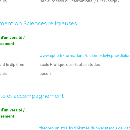
quis
Bac européen ou international / CESS belge /
ention Sciences religieuses
d'université /
issement
www.ephe.fr/formations/diplome-de-l-ephe/diplo
ant le diplôme
Ecole Pratique des Hautes Etudes
quis
aucun
coute et accompagnement
d'université /
issement
theopro.unistra.fr/diplomes-duniversite/du-de-visit