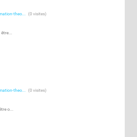
mation-theo...
(0 visites)
être...
mation-theo...
(0 visites)
tre o...