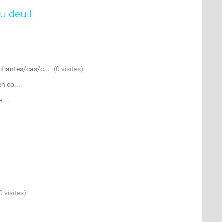
du deuil
fiantes/cas/c...
(0 visites)
n co...
 ...
0 visites)