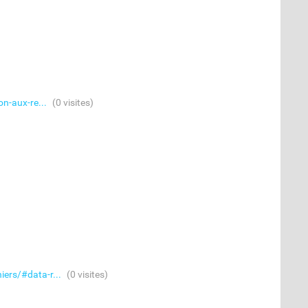
on-aux-re...
(0 visites)
iers/#data-r...
(0 visites)