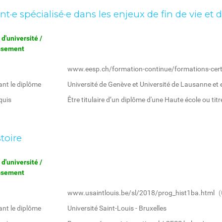
t·e spécialisé·e dans les enjeux de fin de vie et 
d'université /
issement
www.eesp.ch/formation-continue/formations-certi
ant le diplôme
Université de Genève et Université de Lausanne et e
quis
Être titulaire d’un diplôme d'une Haute école ou titre
toire
d'université /
issement
www.usaintlouis.be/sl/2018/prog_hist1ba.html
(
ant le diplôme
Université Saint-Louis - Bruxelles