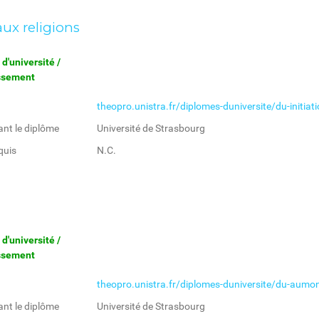
 aux religions
d'université /
issement
theopro.unistra.fr/diplomes-duniversite/du-initiati
ant le diplôme
Université de Strasbourg
quis
N.C.
d'université /
issement
theopro.unistra.fr/diplomes-duniversite/du-aumon
ant le diplôme
Université de Strasbourg