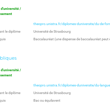
d'université /
issement
theopro.unistra.fr/diplomes-duniversite/du-de-for
ant le diplôme
Université de Strasbourg
quis
Baccalauréat (une dispense de baccalauréat peut ê
ibliques
d'université /
issement
theopro.unistra.fr/diplomes-duniversite/du-langue-
ant le diplôme
Université de Strasbourg
quis
Bac ou équilavent