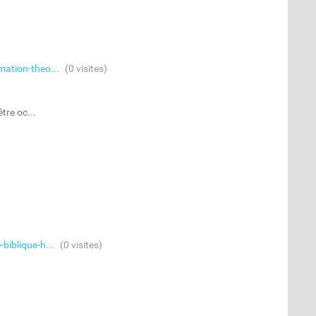
mation-theo...
(0 visites)
tre oc...
biblique-h...
(0 visites)