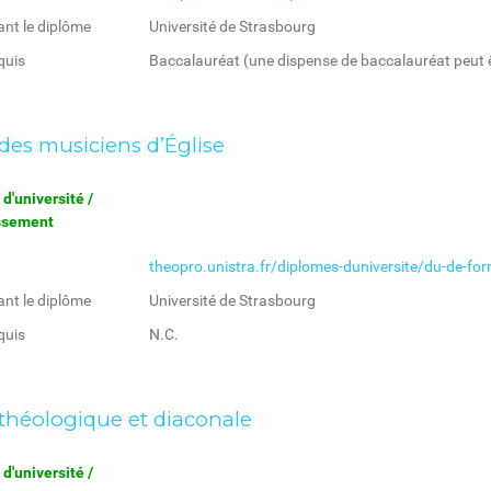
ant le diplôme
Université de Strasbourg
quis
Baccalauréat (une dispense de baccalauréat peut ê
des musiciens d’Église
d'université /
issement
theopro.unistra.fr/diplomes-duniversite/du-de-for
ant le diplôme
Université de Strasbourg
quis
N.C.
théologique et diaconale
d'université /