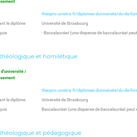
issement
theopro.unistra.fr/diplomes-duniversite/du-de-for
ant le diplôme
Université de Strasbourg
quis
- Baccalauréat (une dispense de baccalauréat peut 
 théologique et homilétique
d'université /
issement
theopro.unistra.fr/diplomes-duniversite/du-de-for
ant le diplôme
Université de Strasbourg
quis
Baccalauréat (une dispense de baccalauréat peut ê
 théologique et pédagogique