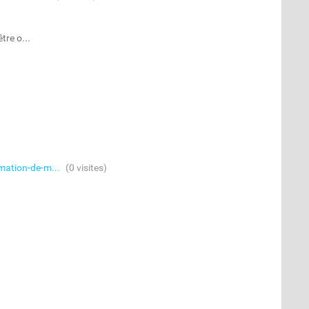
tre o...
mation-de-m...
(0 visites)