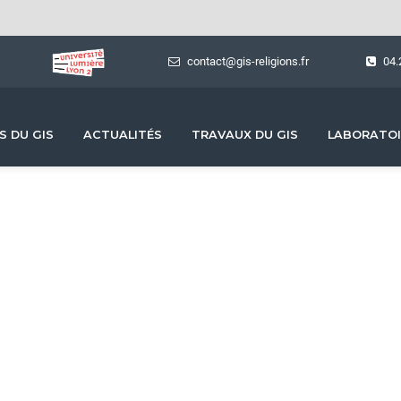
contact@gis-religions.fr
04.
S DU GIS
ACTUALITÉS
TRAVAUX DU GIS
LABORATOI
Formations